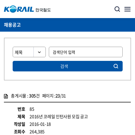
채용공고
검색
총게시물 :
305
건 페이지 :
23
/31
게시물 목록
코레일소개_경영공시_채용공고 목록 - 정보 제공
번호
85
제목
2016년 코레일 인턴사원 모집 공고
작성일
2016-01-18
조회수
264,385