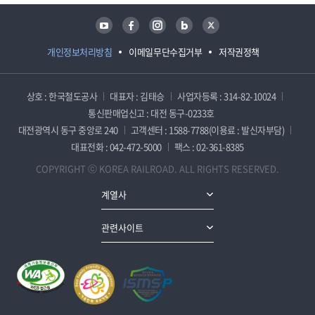
유튜브
페이스북
인스타그램
블로그
트위터
개인정보처리방침
이메일무단수집거부
저작권정책
상호 : 한국철도공사
대표자 : 김태승
사업자등록 : 314-82-10024
통신판매업신고 : 대전 동구-0233호
대전광역시 동구 중앙로 240
고객센터 : 1588-7788(이용료 : 발신자부담)
대표전화 : 042-472-5000
팩스 : 02-361-8385
COPYRIGHT ⓒ KOREA RAILROAD. ALL RIGHTS RESERVED.
계열사
관련사이트