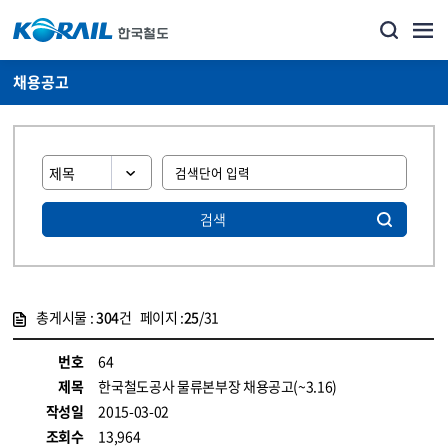
채용공고
검색
총게시물 :
304
건 페이지 :
25
/31
게시물 목록
코레일소개_경영공시_채용공고 목록 - 정보 제공
번호
64
제목
한국철도공사 물류본부장 채용공고(~3.16)
작성일
2015-03-02
조회수
13,964