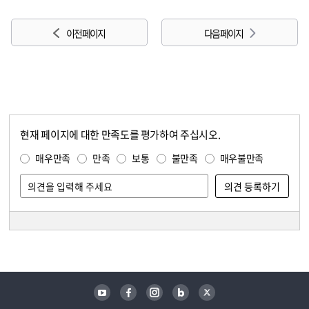
이전 페이지
다음 페이지
현재 페이지에 대한 만족도를 평가하여 주십시오.
콘텐츠 만족도 조사
만족도 조사
매우만족
만족
보통
불만족
매우불만족
담당자 정보
담당자 정보
유튜브
페이스북
인스타그램
블로그
트위터