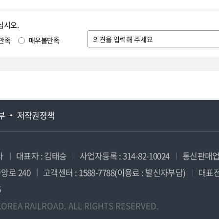
십시오.
만족
매우불만족
부
저작권정책
사
대표자 : 김태승
사업자등록 : 314-82-10024
통신판매업신
앙로 240
고객센터 : 1588-7788(이용료 : 발신자부담)
대표전화
5
OREA RAILROAD. ALL RIGHTS RESERVED.