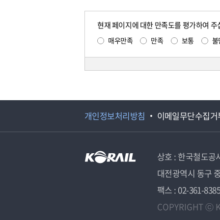
현재 페이지에 대한 만족도를 평가하여 주
매우만족
만족
보통
불
개인정보처리방침
이메일무단수집거
상호 : 한국철도공
대전광역시 동구 중
팩스 : 02-361-838
COPYRIGHT ⓒ K