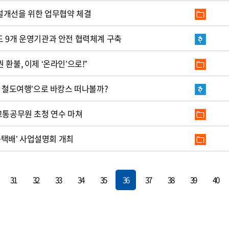
설개선을 위한 업무협약 체결
도 9개 운영기관과 안전 협력체계 구축
환불, 이제 ‘온라인’으로!”
랑 철도여행’으로 바캉스 떠나볼까?
교통공무원 초청 연수 마쳐
l+택배’ 사업설명회 개최
31
32
33
34
35
36
37
38
39
40