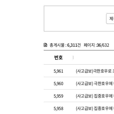
총게시물 :
6,311
건 페이지 :
36
/632
번호
5,961
(사고급보)극한호우로 
5,960
(사고급보) 극
5,959
(사고급보) 집중호우에
5,958
(사고급보) 집