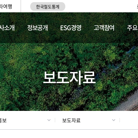
차여행
한국철도통계
사소개
정보공개
ESG경영
고객참여
주요
업
갤러리
기차소개
보도자료
홍보
보도자료