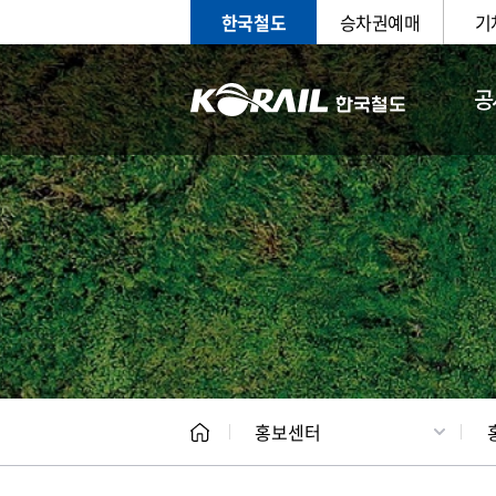
한국철도
승차권예매
기
공
홍보
문화사
홍보센터