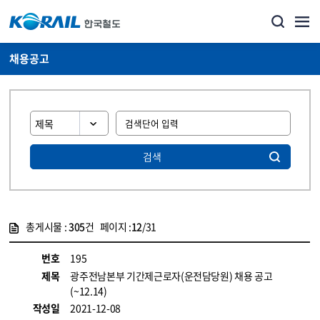
채용공고
검색
총게시물 :
305
건 페이지 :
12
/31
게시물 목록
코레일소개_경영공시_채용공고 목록 - 정보 제공
번호
195
제목
광주전남본부 기간제근로자(운전담당원) 채용 공고
(~12.14)
작성일
2021-12-08