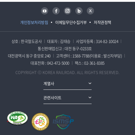
유튜브
페이스북
인스타그램
블로그
트위터
개인정보처리방침
이메일무단수집거부
저작권정책
상호 : 한국철도공사
대표자 : 김태승
사업자등록 : 314-82-10024
통신판매업신고 : 대전 동구-0233호
대전광역시 동구 중앙로 240
고객센터 : 1588-7788(이용료 : 발신자부담)
대표전화 : 042-472-5000
팩스 : 02-361-8385
COPYRIGHT ⓒ KOREA RAILROAD. ALL RIGHTS RESERVED.
계열사
관련사이트