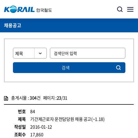
채용공고
검색
총게시물 :
304
건 페이지 :
23
/31
게시물 목록
코레일소개_경영공시_채용공고 목록 - 정보 제공
번호
84
제목
기간제근로자 운전담당원 채용 공고(~1.18)
작성일
2016-01-12
조회수
17,860