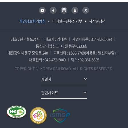
유튜브
페이스북
인스타그램
블로그
트위터
개인정보처리방침
이메일무단수집거부
저작권정책
상호 : 한국철도공사
대표자 : 김태승
사업자등록 : 314-82-10024
통신판매업신고 : 대전 동구-0233호
대전광역시 동구 중앙로 240
고객센터 : 1588-7788(이용료 : 발신자부담)
대표전화 : 042-472-5000
팩스 : 02-361-8385
COPYRIGHT ⓒ KOREA RAILROAD. ALL RIGHTS RESERVED.
계열사
관련사이트