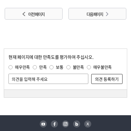
이전 페이지
다음 페이지
현재 페이지에 대한 만족도를 평가하여 주십시오.
콘텐츠 만족도 조사
만족도 조사
매우만족
만족
보통
불만족
매우불만족
담당자 정보
담당자 정보
유튜브
페이스북
인스타그램
블로그
트위터