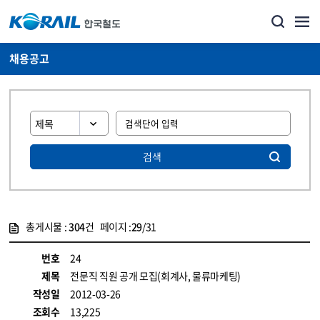
채용공고
검색
총게시물 :
304
건 페이지 :
29
/31
게시물 목록
코레일소개_경영공시_채용공고 목록 - 정보 제공
번호
24
제목
전문직 직원 공개 모집(회계사, 물류마케팅)
작성일
2012-03-26
조회수
13,225