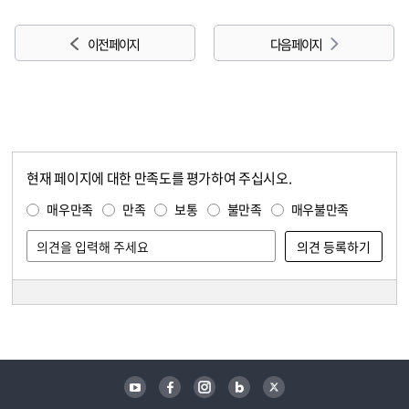
이전 페이지
다음 페이지
현재 페이지에 대한 만족도를 평가하여 주십시오.
콘텐츠 만족도 조사
만족도 조사
매우만족
만족
보통
불만족
매우불만족
담당자 정보
담당자 정보
유튜브
페이스북
인스타그램
블로그
트위터