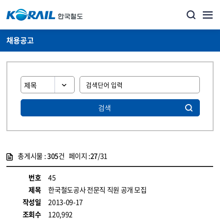
채용공고
검색
총게시물 :
305
건 페이지 :
27
/31
게시물 목록
코레일소개_경영공시_채용공고 목록 - 정보 제공
번호
45
제목
한국철도공사 전문직 직원 공개 모집
작성일
2013-09-17
조회수
120,992