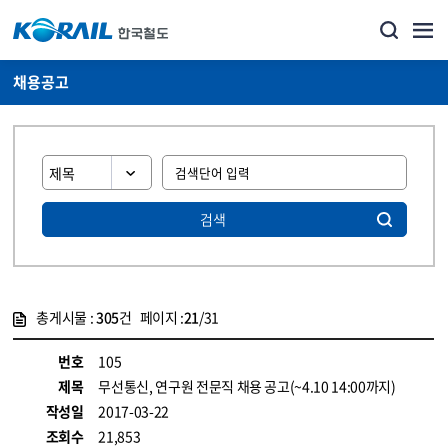
채용공고
검색
총게시물 :
305
건 페이지 :
21
/31
게시물 목록
코레일소개_경영공시_채용공고 목록 - 정보 제공
번호
105
제목
무선통신, 연구원 전문직 채용 공고(~4.10 14:00까지)
작성일
2017-03-22
조회수
21,853