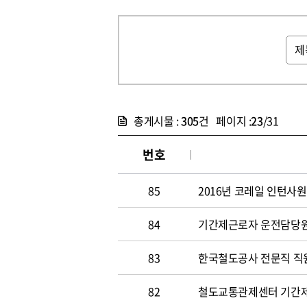
총게시물 :
305
건 페이지 :
23
/31
번호
85
2016년 코레일 인턴사원
84
기간제근로자 운전담당원 채
83
한국철도공사 전문직 직원 
82
철도교통관제센터 기간제