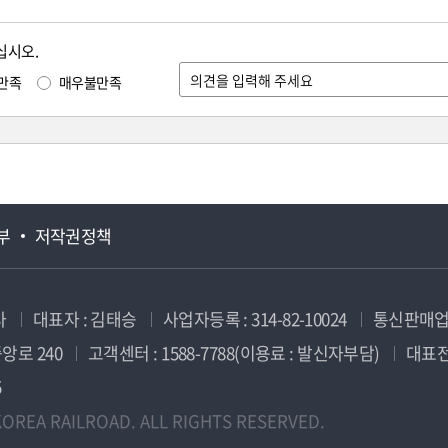
십시오.
만족
매우불만족
부
저작권정책
사
대표자 : 김태승
사업자등록 : 314-82-10024
통신판매업신
앙로 240
고객센터 : 1588-7788(이용료 : 발신자부담)
대표전화
5
OREA RAILROAD. ALL RIGHTS RESERVED.