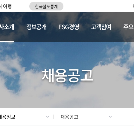
차여행
한국철도통계
사소개
정보공개
ESG경영
고객참여
주요
황
조직현황
채용정보
채용공고
채용정보
채용공고