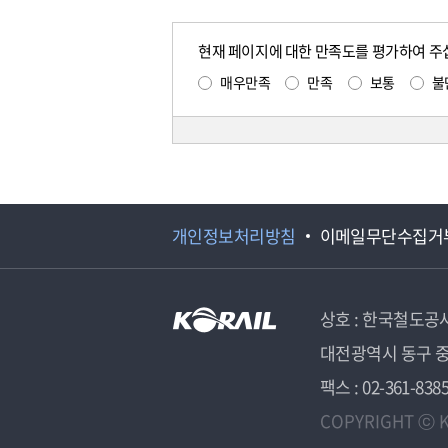
현재 페이지에 대한 만족도를 평가하여 주
매우만족
만족
보통
불
개인정보처리방침
이메일무단수집거
상호 : 한국철도공
대전광역시 동구 중
팩스 : 02-361-838
COPYRIGHT ⓒ K