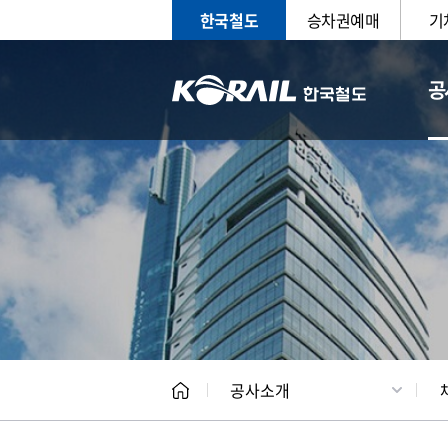
한국철도
승차권예매
기
공
CEO
일반현
공사소개