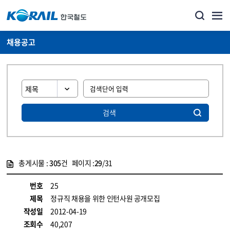
채용공고
검색
총게시물 :
305
건 페이지 :
29
/31
게시물 목록
코레일소개_경영공시_채용공고 목록 - 정보 제공
번호
25
제목
정규직 채용을 위한 인턴사원 공개모집
작성일
2012-04-19
조회수
40,207