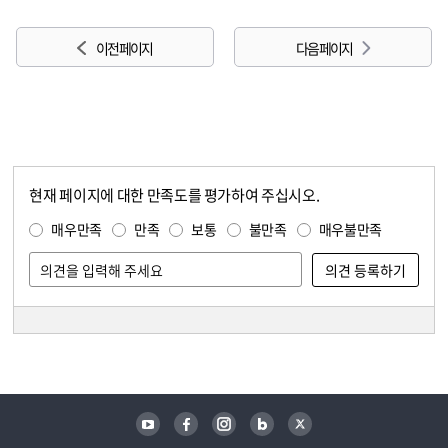
이전 페이지
다음 페이지
현재 페이지에 대한 만족도를 평가하여 주십시오.
콘텐츠 만족도 조사
만족도 조사
매우만족
만족
보통
불만족
매우불만족
담당자 정보
담당자 정보
유튜브
페이스북
인스타그램
블로그
트위터