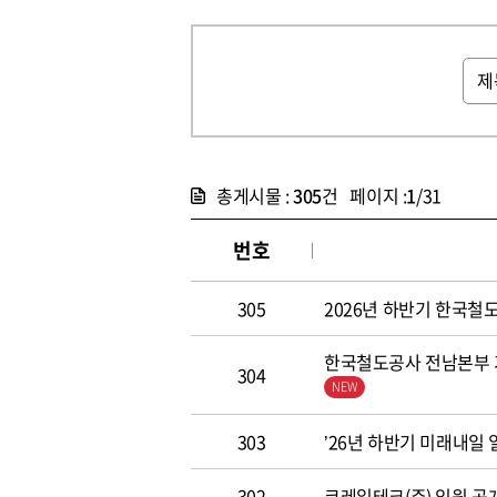
총게시물 :
305
건 페이지 :
1
/31
번호
305
2026년 하반기 한국철도공
한국철도공사 전남본부 기
304
303
’26년 하반기 미래내일
302
코레일테크(주) 임원 공개모집