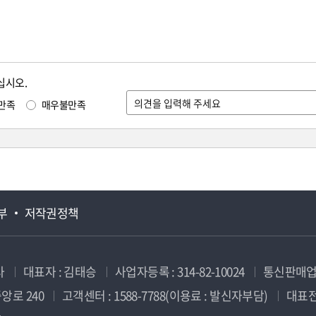
십시오.
만족
매우불만족
부
저작권정책
사
대표자 : 김태승
사업자등록 : 314-82-10024
통신판매업신
앙로 240
고객센터 : 1588-7788(이용료 : 발신자부담)
대표전화