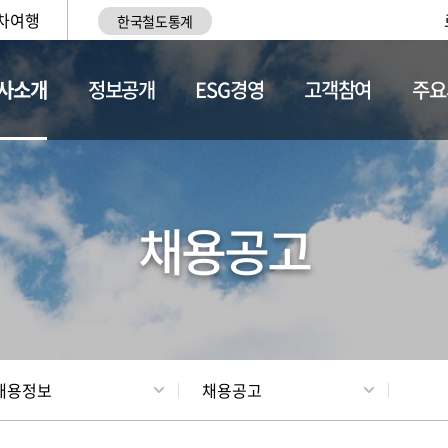
차여행
한국철도통계
사소개
정보공개
ESG경영
고객참여
주요
황
조직현황
채용정보
채용공고
채용정보
채용공고