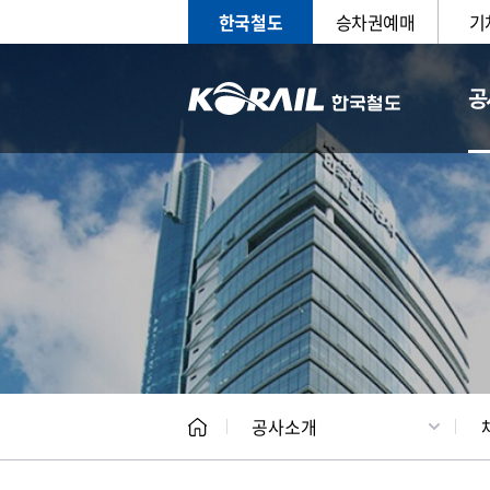
한국철도
승차권예매
기
공
CEO
일반현
공사소개