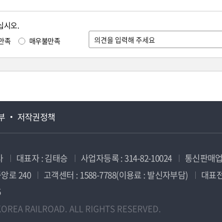
십시오.
만족
매우불만족
부
저작권정책
사
대표자 : 김태승
사업자등록 : 314-82-10024
통신판매업신
앙로 240
고객센터 : 1588-7788(이용료 : 발신자부담)
대표전화
5
OREA RAILROAD. ALL RIGHTS RESERVED.