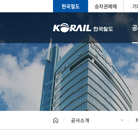
한국철도
승차권예매
기
공
CEO
일반현
공사소개