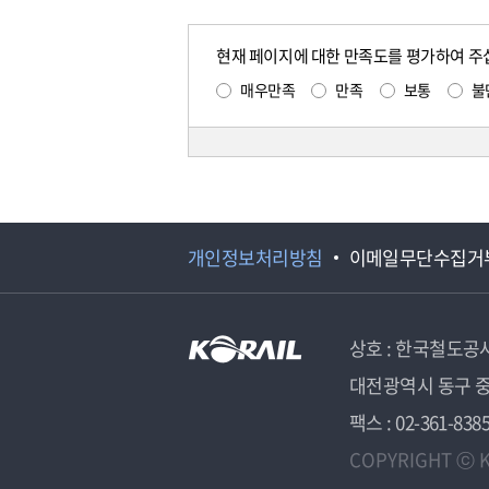
현재 페이지에 대한 만족도를 평가하여 주
매우만족
만족
보통
불
개인정보처리방침
이메일무단수집거
상호 : 한국철도공
대전광역시 동구 중
팩스 : 02-361-838
COPYRIGHT ⓒ K