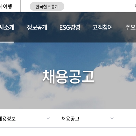
차여행
한국철도통계
사소개
정보공개
ESG경영
고객참여
주요
황
조직현황
채용정보
채용공고
채용정보
채용공고