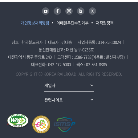
유튜브
페이스북
인스타그램
블로그
트위터
개인정보처리방침
이메일무단수집거부
저작권정책
상호 : 한국철도공사
대표자 : 김태승
사업자등록 : 314-82-10024
통신판매업신고 : 대전 동구-0233호
대전광역시 동구 중앙로 240
고객센터 : 1588-7788(이용료 : 발신자부담)
대표전화 : 042-472-5000
팩스 : 02-361-8385
COPYRIGHT ⓒ KOREA RAILROAD. ALL RIGHTS RESERVED.
계열사
관련사이트