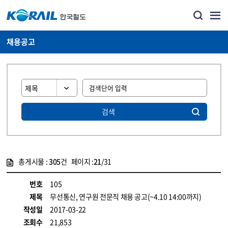
채용공고
검색
총게시물 :
305
건 페이지 :
21
/31
게시물 목록
코레일소개_경영공시_채용공고 목록 - 정보 제공
번호
105
제목
무선통신, 연구원 전문직 채용 공고(~4.10 14:00까지)
작성일
2017-03-22
조회수
21,853