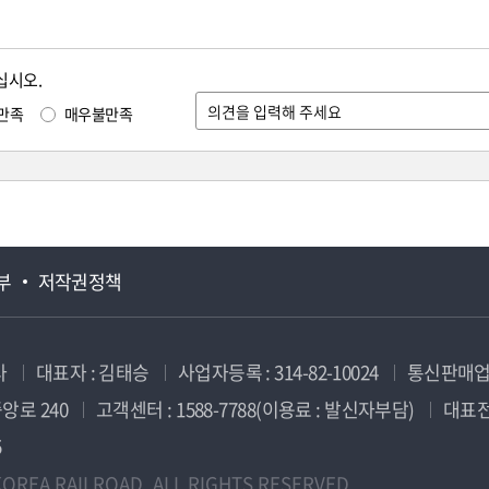
십시오.
만족
매우불만족
부
저작권정책
사
대표자 : 김태승
사업자등록 : 314-82-10024
통신판매업신
앙로 240
고객센터 : 1588-7788(이용료 : 발신자부담)
대표전화
5
OREA RAILROAD. ALL RIGHTS RESERVED.