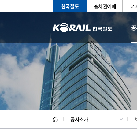
한국철도
승차권예매
기
공
CEO
일반현
공사소개