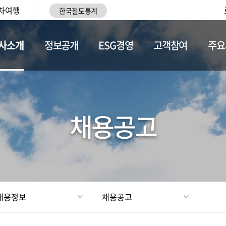
차여행
한국철도통계
사소개
정보공개
ESG경영
고객참여
주요
황
조직현황
채용정보
채용공고
채용정보
채용공고