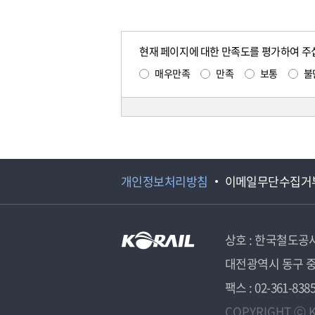
현재 페이지에 대한 만족도를 평가하여 주
매우만족
만족
보통
불
개인정보처리방침
이메일무단수집거
상호 : 한국철도공
대전광역시 동구 중
팩스 : 02-361-838
COPYRIGHT ⓒ K