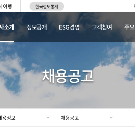
차여행
한국철도통계
사소개
정보공개
ESG경영
고객참여
주요
황
조직현황
채용정보
채용공고
채용정보
채용공고