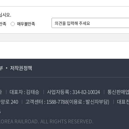
십시오.
만족
매우불만족
부
저작권정책
사
대표자 : 김태승
사업자등록 : 314-82-10024
통신판매업신
앙로 240
고객센터 : 1588-7788(이용료 : 발신자부담)
대표전화
5
OREA RAILROAD. ALL RIGHTS RESERVED.