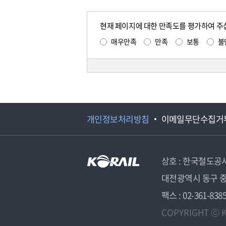
현재 페이지에 대한 만족도를 평가하여 주
매우만족
만족
보통
불
개인정보처리방침
이메일무단수집거
상호 : 한국철도공
대전광역시 동구 중
팩스 : 02-361-838
COPYRIGHT ⓒ K