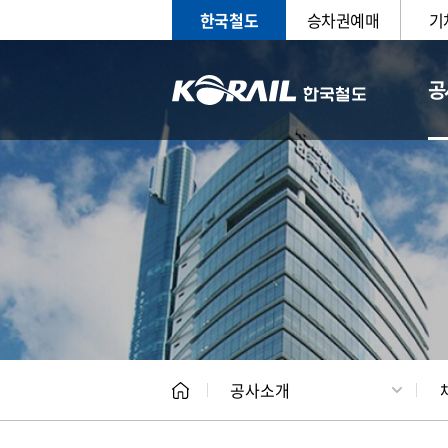
한국철도
승차권예매
기
공
CEO
일반현
공사소개