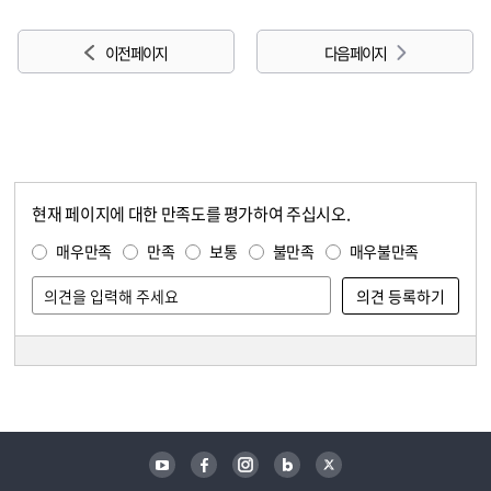
이전 페이지
다음 페이지
현재 페이지에 대한 만족도를 평가하여 주십시오.
콘텐츠 만족도 조사
만족도 조사
매우만족
만족
보통
불만족
매우불만족
담당자 정보
담당자 정보
유튜브
페이스북
인스타그램
블로그
트위터