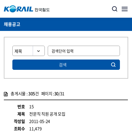
채용공고
검색
총게시물 :
305
건 페이지 :
30
/31
게시물 목록
코레일소개_경영공시_채용공고 목록 - 정보 제공
번호
15
제목
전문직 직원 공개 모집
작성일
2011-05-24
조회수
11,479