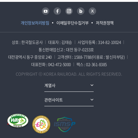
유튜브
페이스북
인스타그램
블로그
트위터
개인정보처리방침
이메일무단수집거부
저작권정책
상호 : 한국철도공사
대표자 : 김태승
사업자등록 : 314-82-10024
통신판매업신고 : 대전 동구-0233호
대전광역시 동구 중앙로 240
고객센터 : 1588-7788(이용료 : 발신자부담)
대표전화 : 042-472-5000
팩스 : 02-361-8385
COPYRIGHT ⓒ KOREA RAILROAD. ALL RIGHTS RESERVED.
계열사
관련사이트