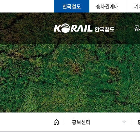
한국철도
승차권예매
기
공
홍보
문화사
홍보센터