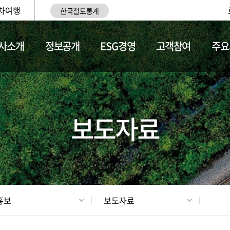
차여행
한국철도통계
사소개
정보공개
ESG경영
고객참여
주요
업
갤러리
기차소개
보도자료
홍보
보도자료