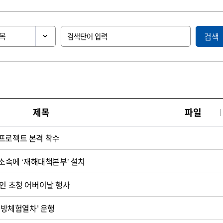
검색
제목
파일
프로젝트 본격 착수
 소속에 ‘재해대책본부’ 설치
노인 초청 어버이날 행사
'교방체험열차' 운행