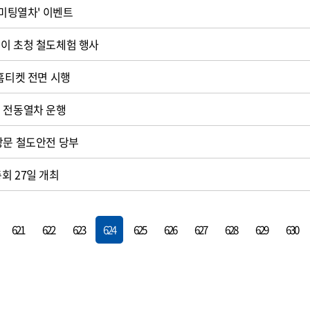
 미팅열차' 이벤트
이 초청 철도체험 행사
 홈티켓 전면 시행
 전동열차 운행
방문 철도안전 당부
회 27일 개최
621
622
623
624
625
626
627
628
629
630