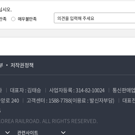
십시오.
만족
매우불만족
부
저작권정책
사
대표자 : 김태승
사업자등록 : 314-82-10024
통신판매업신
앙로 240
고객센터 : 1588-7788(이용료 : 발신자부담)
대표전화
5
OREA RAILROAD. ALL RIGHTS RESERVED.
관련사이트