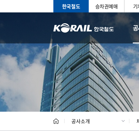
한국철도
승차권예매
기
공
CEO
일반현
공사소개