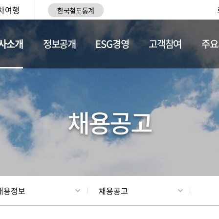
차여행
한국철도통계
사소개
정보공개
ESG경영
고객참여
주요
황
조직현황
채용정보
채용공고
채용정보
채용공고