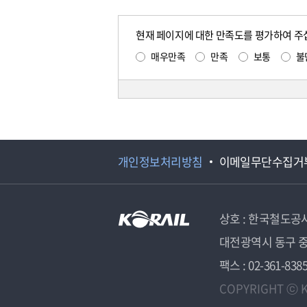
현재 페이지에 대한 만족도를 평가하여 주
매우만족
만족
보통
불
개인정보처리방침
이메일무단수집거
상호 : 한국철도공
대전광역시 동구 중
팩스 : 02-361-838
COPYRIGHT ⓒ K