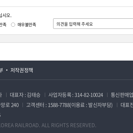
십시오.
만족
매우불만족
부
저작권정책
사
대표자 : 김태승
사업자등록 : 314-82-10024
통신판매업신
앙로 240
고객센터 : 1588-7788(이용료 : 발신자부담)
대표전화
5
OREA RAILROAD. ALL RIGHTS RESERVED.