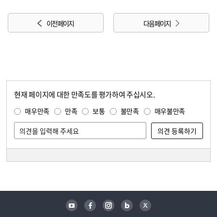
이전 페이지
다음 페이지
현재 페이지에 대한 만족도를 평가하여 주십시오.
콘텐츠 만족도 조사
만족도 조사
매우만족
만족
보통
불만족
매우불만족
담당자 정보
담당자 정보
유튜브
페이스북
인스타그램
블로그
트위터