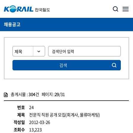
채용공고
검색
총게시물 :
304
건 페이지 :
29
/31
게시물 목록
코레일소개_경영공시_채용공고 목록 - 정보 제공
번호
24
제목
전문직 직원 공개 모집(회계사, 물류마케팅)
작성일
2012-03-26
조회수
13,223