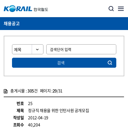
채용공고
검색
총게시물 :
305
건 페이지 :
29
/31
게시물 목록
코레일소개_경영공시_채용공고 목록 - 정보 제공
번호
25
제목
정규직 채용을 위한 인턴사원 공개모집
작성일
2012-04-19
조회수
40,204