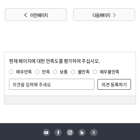
이전 페이지
다음 페이지
현재 페이지에 대한 만족도를 평가하여 주십시오.
콘텐츠 만족도 조사
만족도 조사
매우만족
만족
보통
불만족
매우불만족
담당자 정보
담당자 정보
유튜브
페이스북
인스타그램
블로그
트위터