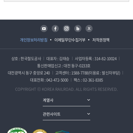
담당자 정보
담당자 정보
유튜브
페이스북
인스타그램
블로그
트위터
개인정보처리방침
이메일무단수집거부
저작권정책
상호 : 한국철도공사
대표자 : 김태승
사업자등록 : 314-82-10024
통신판매업신고 : 대전 동구-0233호
대전광역시 동구 중앙로 240
고객센터 : 1588-7788(이용료 : 발신자부담)
대표전화 : 042-472-5000
팩스 : 02-361-8385
COPYRIGHT ⓒ KOREA RAILROAD. ALL RIGHTS RESERVED.
계열사
관련사이트