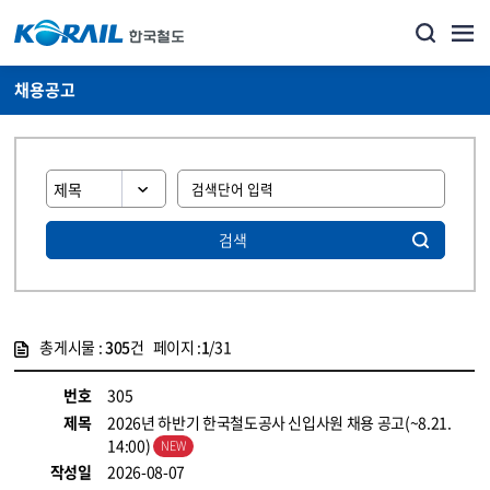
채용공고
검색
총게시물 :
305
건 페이지 :
1
/31
게시물 목록
코레일소개_경영공시_채용공고 목록 - 정보 제공
번호
305
제목
2026년 하반기 한국철도공사 신입사원 채용 공고(~8.21.
14:00)
작성일
2026-08-07