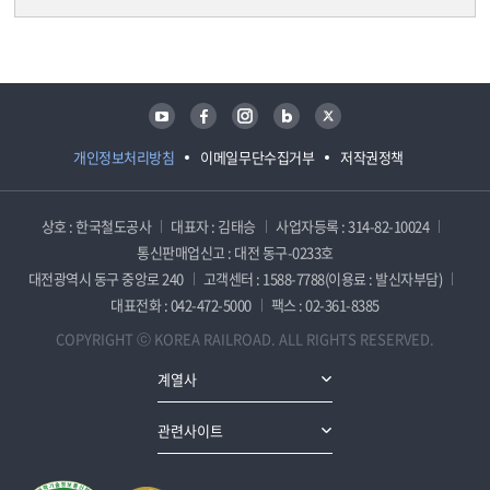
담당자 정보
담당자 정보
유튜브
페이스북
인스타그램
블로그
트위터
개인정보처리방침
이메일무단수집거부
저작권정책
상호 : 한국철도공사
대표자 : 김태승
사업자등록 : 314-82-10024
통신판매업신고 : 대전 동구-0233호
대전광역시 동구 중앙로 240
고객센터 : 1588-7788(이용료 : 발신자부담)
대표전화 : 042-472-5000
팩스 : 02-361-8385
COPYRIGHT ⓒ KOREA RAILROAD. ALL RIGHTS RESERVED.
계열사
관련사이트