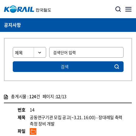
공지사항
검색
총게시물 :
124
건 페이지 :
12
/13
게시물 목록
뉴스·홍보_공지사항 목록 - 정보 제공
번호
14
제목
공동연구기관 모집 공고(~3.21. 16:00) - 장대레일 축력
측정 장비 개발
파일