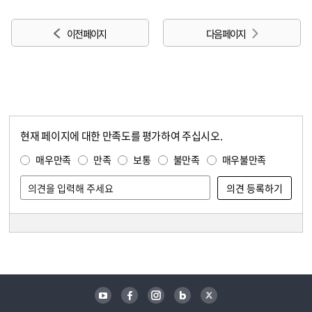
이전 페이지
다음 페이지
현재 페이지에 대한 만족도를 평가하여 주십시오.
콘텐츠 만족도 조사
만족도 조사
매우만족
만족
보통
불만족
매우불만족
담당자 정보
담당자 정보
유튜브
페이스북
인스타그램
블로그
트위터