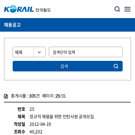
채용공고
검색
총게시물 :
305
건 페이지 :
29
/31
게시물 목록
코레일소개_경영공시_채용공고 목록 - 정보 제공
번호
25
제목
정규직 채용을 위한 인턴사원 공개모집
작성일
2012-04-19
조회수
40,202