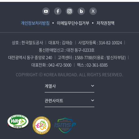
유튜브
페이스북
인스타그램
블로그
트위터
개인정보처리방침
이메일무단수집거부
저작권정책
상호 : 한국철도공사
대표자 : 김태승
사업자등록 : 314-82-10024
통신판매업신고 : 대전 동구-0233호
대전광역시 동구 중앙로 240
고객센터 : 1588-7788(이용료 : 발신자부담)
대표전화 : 042-472-5000
팩스 : 02-361-8385
COPYRIGHT ⓒ KOREA RAILROAD. ALL RIGHTS RESERVED.
계열사
관련사이트