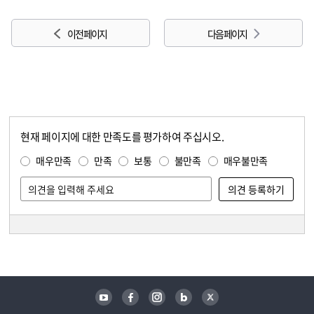
이전 페이지
다음 페이지
현재 페이지에 대한 만족도를 평가하여 주십시오.
콘텐츠 만족도 조사
만족도 조사
매우만족
만족
보통
불만족
매우불만족
담당자 정보
담당자 정보
유튜브
페이스북
인스타그램
블로그
트위터