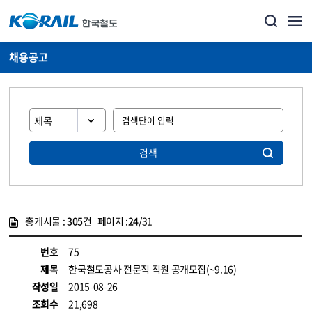
채용공고
검색
총게시물 :
305
건 페이지 :
24
/31
게시물 목록
코레일소개_경영공시_채용공고 목록 - 정보 제공
번호
75
제목
한국철도공사 전문직 직원 공개모집(~9.16)
작성일
2015-08-26
조회수
21,698