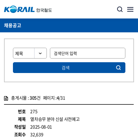
채용공고
검색
총게시물 :
305
건 페이지 :
4
/31
게시물 목록
코레일소개_경영공시_채용공고 목록 - 정보 제공
번호
275
제목
열차승무 분야 신설 사전예고
작성일
2025-08-01
조회수
32,639