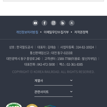
담당자 정보
담당자 정보
유튜브
페이스북
인스타그램
블로그
트위터
개인정보처리방침
이메일무단수집거부
저작권정책
상호 : 한국철도공사
대표자 : 김태승
사업자등록 : 314-82-10024
통신판매업신고 : 대전 동구-0233호
대전광역시 동구 중앙로 240
고객센터 : 1588-7788(이용료 : 발신자부담)
대표전화 : 042-472-5000
팩스 : 02-361-8385
COPYRIGHT ⓒ KOREA RAILROAD. ALL RIGHTS RESERVED.
계열사
관련사이트