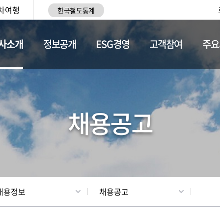
차여행
한국철도통계
사소개
정보공개
ESG경영
고객참여
주요
황
조직현황
채용정보
채용공고
채용정보
채용공고