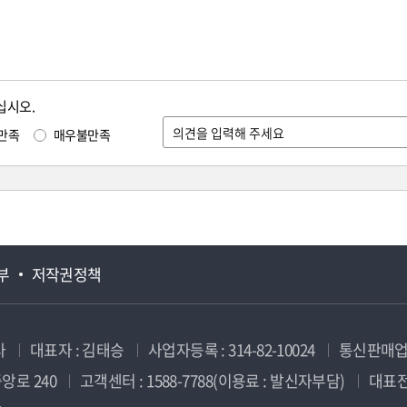
십시오.
만족
매우불만족
부
저작권정책
사
대표자 : 김태승
사업자등록 : 314-82-10024
통신판매업신
앙로 240
고객센터 : 1588-7788(이용료 : 발신자부담)
대표전화