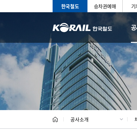
한국철도
승차권예매
기
공
CEO
일반현
공사소개