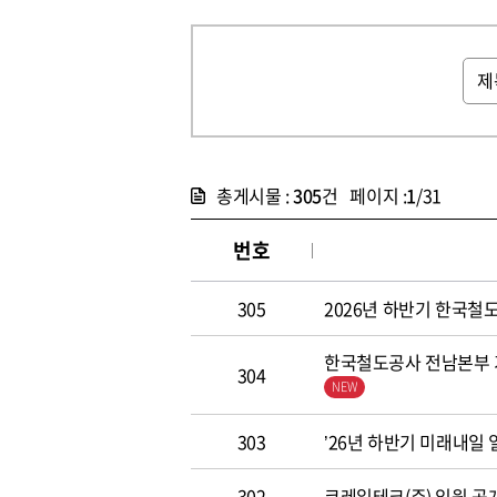
총게시물 :
305
건 페이지 :
1
/31
번호
305
2026년 하반기 한국철도공
한국철도공사 전남본부 기
304
303
’26년 하반기 미래내일
302
코레일테크(주) 임원 공개모집