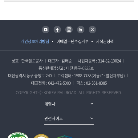
담당자 정보
담당자 정보
유튜브
페이스북
인스타그램
블로그
트위터
개인정보처리방침
이메일무단수집거부
저작권정책
상호 : 한국철도공사
대표자 : 김태승
사업자등록 : 314-82-10024
통신판매업신고 : 대전 동구-0233호
대전광역시 동구 중앙로 240
고객센터 : 1588-7788(이용료 : 발신자부담)
대표전화 : 042-472-5000
팩스 : 02-361-8385
COPYRIGHT ⓒ KOREA RAILROAD. ALL RIGHTS RESERVED.
계열사
관련사이트