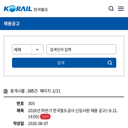
채용공고
검색
총게시물 :
305
건 페이지 :
1
/31
게시물 목록
코레일소개_경영공시_채용공고 목록 - 정보 제공
번호
305
제목
2026년 하반기 한국철도공사 신입사원 채용 공고(~8.21.
14:00)
작성일
2026-08-07