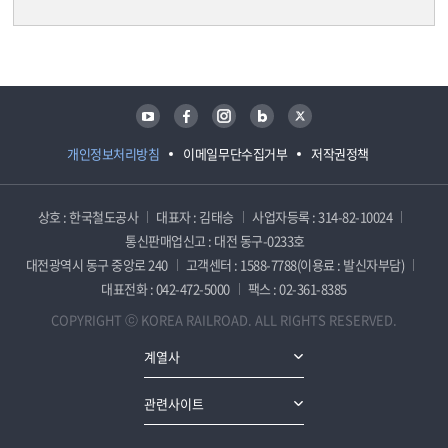
담당자 정보
담당자 정보
유튜브
페이스북
인스타그램
블로그
트위터
개인정보처리방침
이메일무단수집거부
저작권정책
상호 : 한국철도공사
대표자 : 김태승
사업자등록 : 314-82-10024
통신판매업신고 : 대전 동구-0233호
대전광역시 동구 중앙로 240
고객센터 : 1588-7788(이용료 : 발신자부담)
대표전화 : 042-472-5000
팩스 : 02-361-8385
COPYRIGHT ⓒ KOREA RAILROAD. ALL RIGHTS RESERVED.
계열사
관련사이트