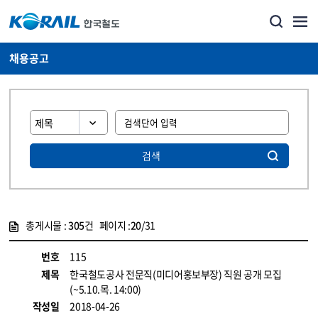
채용공고
검색
총게시물 :
305
건 페이지 :
20
/31
게시물 목록
코레일소개_경영공시_채용공고 목록 - 정보 제공
번호
115
제목
한국철도공사 전문직(미디어홍보부장) 직원 공개 모집
(~5.10.목. 14:00)
작성일
2018-04-26