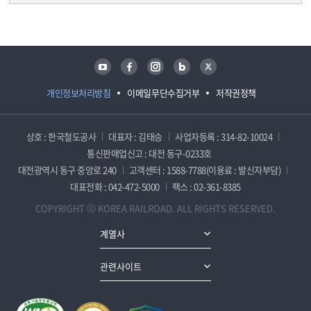
담당자 정보
담당자 정보
유튜브
페이스북
인스타그램
블로그
트위터
개인정보처리방침
이메일무단수집거부
저작권정책
상호 : 한국철도공사
대표자 : 김태승
사업자등록 : 314-82-10024
통신판매업신고 : 대전 동구-0233호
대전광역시 동구 중앙로 240
고객센터 : 1588-7788(이용료 : 발신자부담)
대표전화 : 042-472-5000
팩스 : 02-361-8385
COPYRIGHT ⓒ KOREA RAILROAD. ALL RIGHTS RESERVED.
계열사
관련사이트