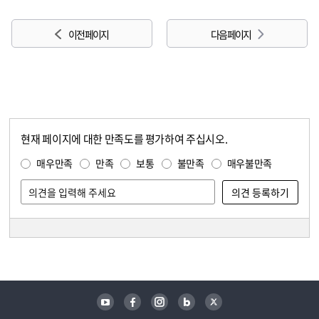
이전 페이지
다음 페이지
현재 페이지에 대한 만족도를 평가하여 주십시오.
콘텐츠 만족도 조사
만족도 조사
매우만족
만족
보통
불만족
매우불만족
담당자 정보
담당자 정보
유튜브
페이스북
인스타그램
블로그
트위터