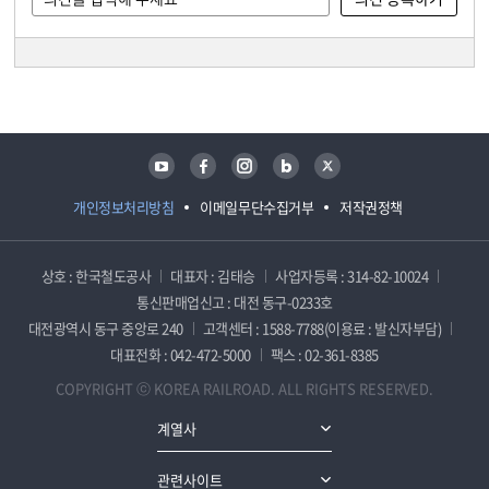
담당자 정보
담당자 정보
유튜브
페이스북
인스타그램
블로그
트위터
개인정보처리방침
이메일무단수집거부
저작권정책
상호 : 한국철도공사
대표자 : 김태승
사업자등록 : 314-82-10024
통신판매업신고 : 대전 동구-0233호
대전광역시 동구 중앙로 240
고객센터 : 1588-7788(이용료 : 발신자부담)
대표전화 : 042-472-5000
팩스 : 02-361-8385
COPYRIGHT ⓒ KOREA RAILROAD. ALL RIGHTS RESERVED.
계열사
관련사이트