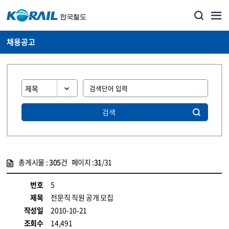
채용공고
검색
총게시물 :
305
건 페이지 :
31
/31
게시물 목록
코레일소개_경영공시_채용공고 목록 - 정보 제공
번호
5
제목
전문직 직원 공개 모집
작성일
2010-10-21
조회수
14,491