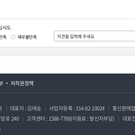
십시오.
만족
매우불만족
부
저작권정책
사
대표자 : 김태승
사업자등록 : 314-82-10024
통신판매업신
앙로 240
고객센터 : 1588-7788(이용료 : 발신자부담)
대표전화
5