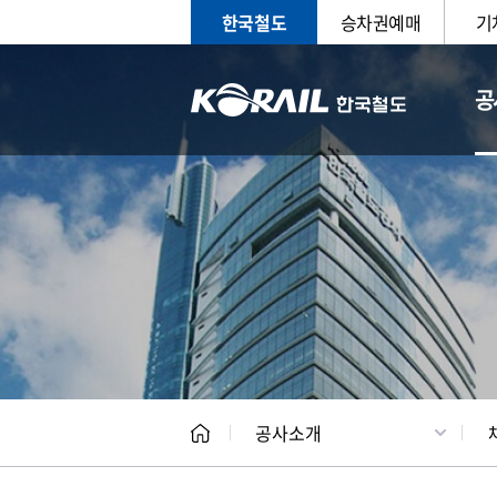
한국철도
승차권예매
기
공
CEO
일반현
공사소개