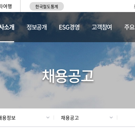
차여행
한국철도통계
사소개
정보공개
ESG경영
고객참여
주요
황
조직현황
채용정보
채용공고
채용정보
채용공고