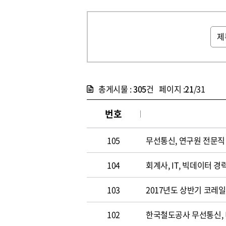
총게시물 :
305
건 페이지 :
21
/31
번호
105
무선통신, 연구원 전문직 채
104
회계사, IT, 빅데이터 경력
103
2017년도 상반기 코레
102
한국철도공사 무선통신,