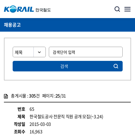
채용공고
검색
총게시물 :
305
건 페이지 :
25
/31
게시물 목록
코레일소개_경영공시_채용공고 목록 - 정보 제공
번호
65
제목
한국철도공사 전문직 직원 공개 모집(~3.24)
작성일
2015-03-03
조회수
16,963