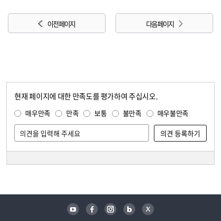
이전 페이지
다음 페이지
현재 페이지에 대한 만족도를 평가하여 주십시오.
콘텐츠 만족도 조사
만족도 조사
매우만족
만족
보통
불만족
매우불만족
담당자 정보
담당자 정보
유튜브
페이스북
인스타그램
블로그
트위터