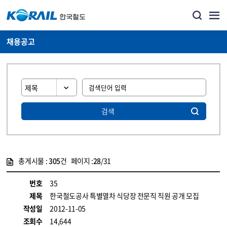
채용공고
검색
총게시물 :
305
건 페이지 :
28
/31
게시물 목록
코레일소개_경영공시_채용공고 목록 - 정보 제공
번호
35
제목
한국철도공사 특별열차 식당장 전문직 직원 공개 모집
작성일
2012-11-05
조회수
14,644