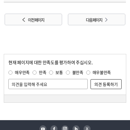
이전 페이지
다음 페이지
현재 페이지에 대한 만족도를 평가하여 주십시오.
콘텐츠 만족도 조사
만족도 조사
매우만족
만족
보통
불만족
매우불만족
담당자 정보
담당자 정보
유튜브
페이스북
인스타그램
블로그
트위터