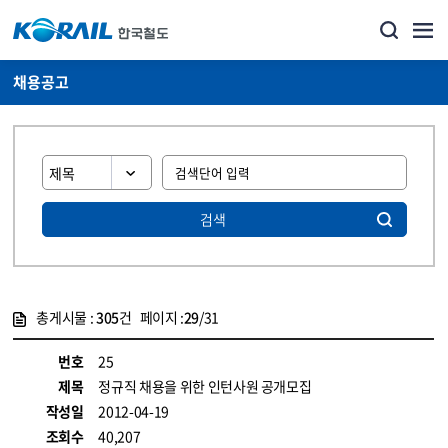
채용공고
검색
총게시물 :
305
건 페이지 :
29
/31
게시물 목록
코레일소개_경영공시_채용공고 목록 - 정보 제공
번호
25
제목
정규직 채용을 위한 인턴사원 공개모집
작성일
2012-04-19
조회수
40,207