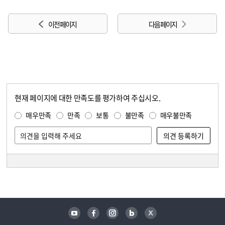
이전 페이지
다음 페이지
현재 페이지에 대한 만족도를 평가하여 주십시오.
콘텐츠 만족도 조사
만족도 조사
매우만족
만족
보통
불만족
매우불만족
담당자 정보
담당자 정보
유튜브
페이스북
인스타그램
블로그
트위터