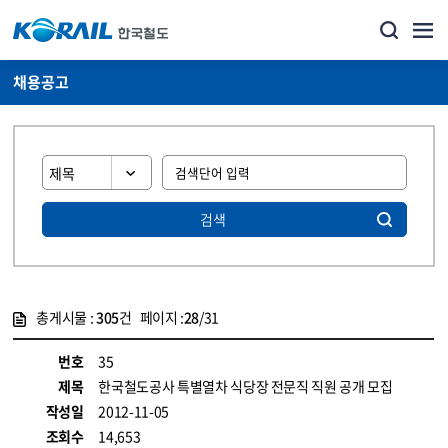
채용공고
검색
총게시물 :
305
건 페이지 :
28
/31
게시물 목록
코레일소개_경영공시_채용공고 목록 - 정보 제공
번호
35
제목
한국철도공사 특별열차 식당장 전문직 직원 공개 모집
작성일
2012-11-05
조회수
14,653