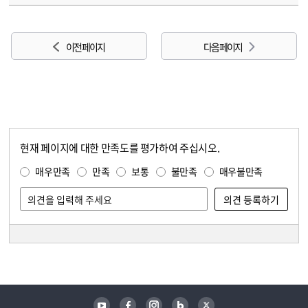
이전 페이지
다음 페이지
현재 페이지에 대한 만족도를 평가하여 주십시오.
콘텐츠 만족도 조사
만족도 조사
매우만족
만족
보통
불만족
매우불만족
담당자 정보
담당자 정보
유튜브
페이스북
인스타그램
블로그
트위터