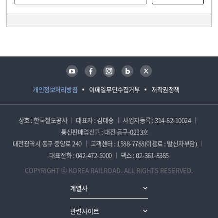
담당자 정보
담당자 정보
유튜브
페이스북
인스타그램
블로그
트위터
개인정보처리방침
이메일무단수집거부
저작권정책
상호 : 한국철도공사
대표자 : 김태승
사업자등록 : 314-82-10024
통신판매업신고 : 대전 동구-0233호
대전광역시 동구 중앙로 240
고객센터 : 1588-7788(이용료 : 발신자부담)
대표전화 : 042-472-5000
팩스 : 02-361-8385
COPYRIGHT ⓒ KOREA RAILROAD. ALL RIGHTS RESERVED.
계열사
관련사이트