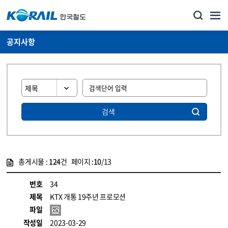
공지사항
검색
총게시물 :
124
건 페이지 :
10
/13
게시물 목록
뉴스·홍보_공지사항 목록 - 정보 제공
번호
34
제목
KTX 개통 19주년 프로모션
파일
작성일
2023-03-29