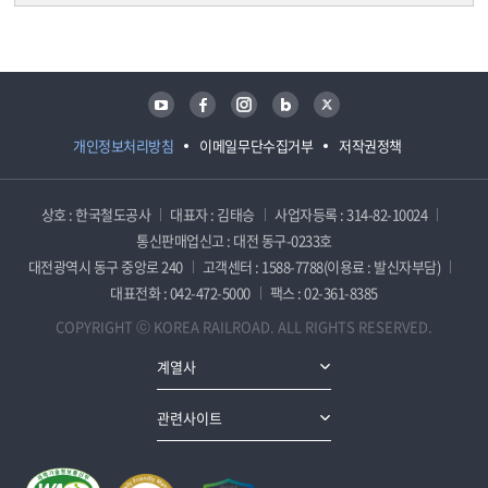
담당자 정보
담당자 정보
유튜브
페이스북
인스타그램
블로그
트위터
개인정보처리방침
이메일무단수집거부
저작권정책
상호 : 한국철도공사
대표자 : 김태승
사업자등록 : 314-82-10024
통신판매업신고 : 대전 동구-0233호
대전광역시 동구 중앙로 240
고객센터 : 1588-7788(이용료 : 발신자부담)
대표전화 : 042-472-5000
팩스 : 02-361-8385
COPYRIGHT ⓒ KOREA RAILROAD. ALL RIGHTS RESERVED.
계열사
관련사이트