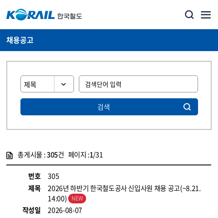
채용공고
검색
총게시물 :
305
건 페이지 :
1
/31
게시물 목록
코레일소개_경영공시_채용공고 목록 - 정보 제공
번호
305
제목
2026년 하반기 한국철도공사 신입사원 채용 공고(~8.21.
14:00)
작성일
2026-08-07