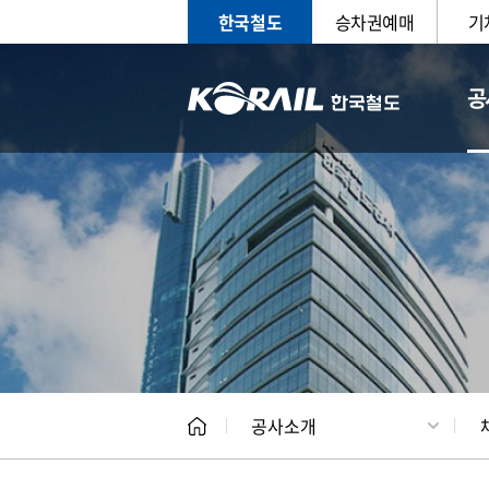
한국철도
승차권예매
기
공
CEO
일반현
공사소개