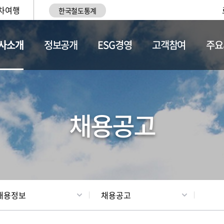
차여행
한국철도통계
사소개
정보공개
ESG경영
고객참여
주요
황
조직현황
채용정보
채용공고
채용정보
채용공고