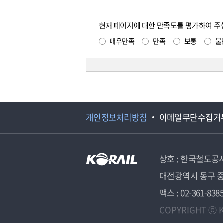
현재 페이지에 대한 만족도를 평가하여 주
매우만족
만족
보통
불
개인정보처리방침
이메일무단수집거
상호 : 한국철도공
대전광역시 동구 중
팩스 : 02-361-838
COPYRIGHT ⓒ K