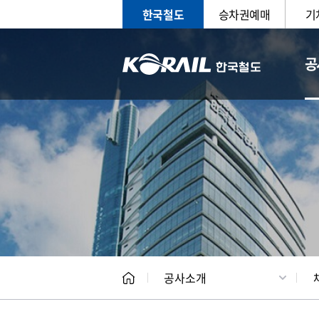
한국철도
승차권예매
기
공
CEO
일반현
공사소개