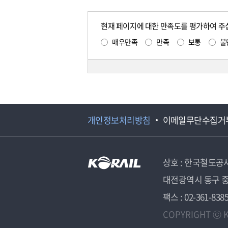
현재 페이지에 대한 만족도를 평가하여 주
매우만족
만족
보통
불
개인정보처리방침
이메일무단수집거
상호 : 한국철도공
대전광역시 동구 중
팩스 : 02-361-838
COPYRIGHT ⓒ K