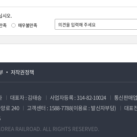
십시오.
만족
매우불만족
부
저작권정책
사
대표자 : 김태승
사업자등록 : 314-82-10024
통신판매업신
앙로 240
고객센터 : 1588-7788(이용료 : 발신자부담)
대표전화
5
OREA RAILROAD. ALL RIGHTS RESERVED.