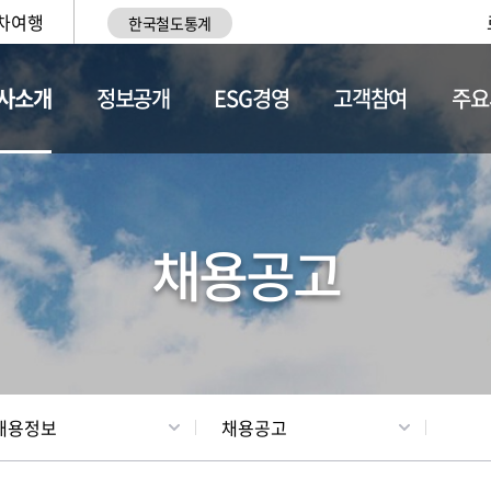
차여행
한국철도통계
사소개
정보공개
ESG경영
고객참여
주요
황
조직현황
채용정보
채용공고
채용정보
채용공고