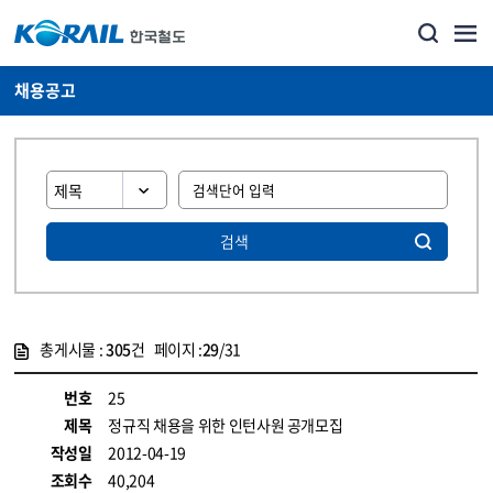
채용공고
검색
총게시물 :
305
건 페이지 :
29
/31
게시물 목록
코레일소개_경영공시_채용공고 목록 - 정보 제공
번호
25
제목
정규직 채용을 위한 인턴사원 공개모집
작성일
2012-04-19
조회수
40,204