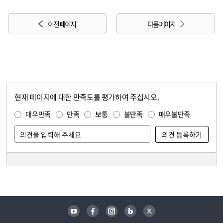
이전 페이지
다음 페이지
현재 페이지에 대한 만족도를 평가하여 주십시오.
콘텐츠 만족도 조사
만족도 조사
매우만족
만족
보통
불만족
매우불만족
담당자 정보
담당자 정보
유튜브
페이스북
인스타그램
블로그
트위터