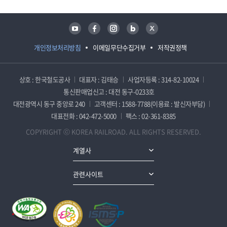
유튜브
페이스북
인스타그램
블로그
트위터
개인정보처리방침
이메일무단수집거부
저작권정책
상호 : 한국철도공사
대표자 : 김태승
사업자등록 : 314-82-10024
통신판매업신고 : 대전 동구-0233호
대전광역시 동구 중앙로 240
고객센터 : 1588-7788(이용료 : 발신자부담)
대표전화 : 042-472-5000
팩스 : 02-361-8385
COPYRIGHT ⓒ KOREA RAILROAD. ALL RIGHTS RESERVED.
계열사
관련사이트