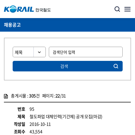
채용공고
검색
총게시물 :
305
건 페이지 :
22
/31
게시물 목록
코레일소개_경영공시_채용공고 목록 - 정보 제공
번호
95
제목
철도파업 대체인력(기간제) 공개 모집(마감)
작성일
2016-10-11
조회수
43,554