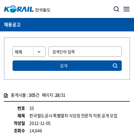
채용공고
검색
총게시물 :
305
건 페이지 :
28
/31
게시물 목록
코레일소개_경영공시_채용공고 목록 - 정보 제공
번호
35
제목
한국철도공사 특별열차 식당장 전문직 직원 공개 모집
작성일
2012-11-05
조회수
14,646