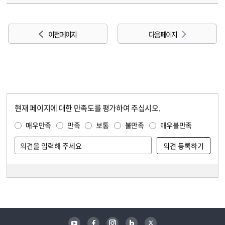
이전 페이지
다음 페이지
현재 페이지에 대한 만족도를 평가하여 주십시오.
콘텐츠 만족도 조사
만족도 조사
매우만족
만족
보통
불만족
매우불만족
담당자 정보
담당자 정보
유튜브
페이스북
인스타그램
블로그
트위터