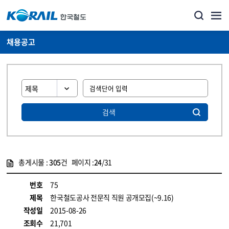
채용공고
검색
총게시물 :
305
건 페이지 :
24
/31
게시물 목록
코레일소개_경영공시_채용공고 목록 - 정보 제공
번호
75
제목
한국철도공사 전문직 직원 공개모집(~9.16)
작성일
2015-08-26
조회수
21,701