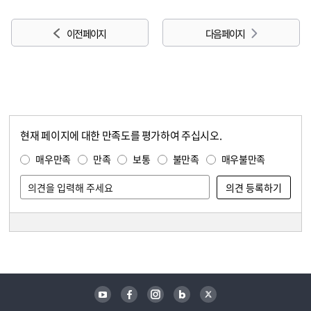
이전 페이지
다음 페이지
현재 페이지에 대한 만족도를 평가하여 주십시오.
콘텐츠 만족도 조사
만족도 조사
매우만족
만족
보통
불만족
매우불만족
담당자 정보
담당자 정보
유튜브
페이스북
인스타그램
블로그
트위터