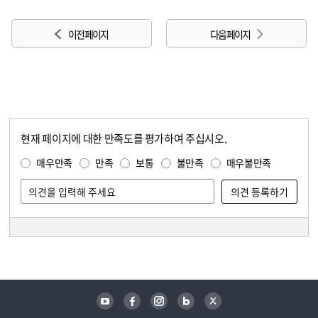
이전 페이지
다음 페이지
현재 페이지에 대한 만족도를 평가하여 주십시오.
콘텐츠 만족도 조사
만족도 조사
매우만족
만족
보통
불만족
매우불만족
담당자 정보
담당자 정보
유튜브
페이스북
인스타그램
블로그
트위터