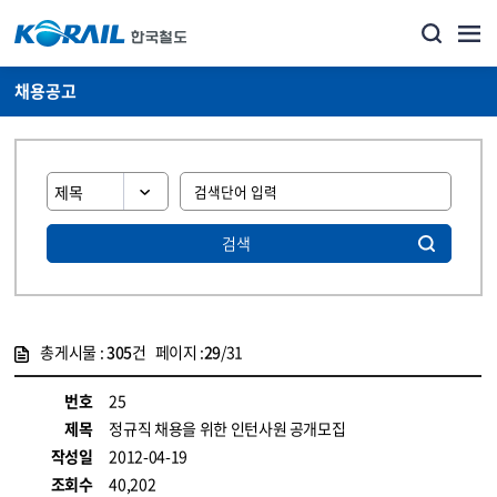
채용공고
검색
총게시물 :
305
건 페이지 :
29
/31
게시물 목록
코레일소개_경영공시_채용공고 목록 - 정보 제공
번호
25
제목
정규직 채용을 위한 인턴사원 공개모집
작성일
2012-04-19
조회수
40,202