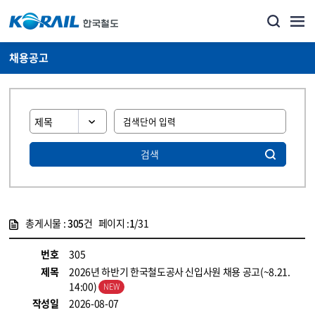
채용공고
검색
총게시물 :
305
건 페이지 :
1
/31
게시물 목록
코레일소개_경영공시_채용공고 목록 - 정보 제공
번호
305
제목
2026년 하반기 한국철도공사 신입사원 채용 공고(~8.21.
14:00)
작성일
2026-08-07