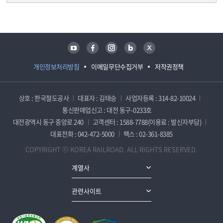
담당자 정보
담당자 정보
유튜브
페이스북
인스타그램
블로그
트위터
개인정보처리방침
이메일무단수집거부
저작권정책
상호 : 한국철도공사
대표자 : 김태승
사업자등록 : 314-82-10024
통신판매업신고 : 대전 동구-0233호
대전광역시 동구 중앙로 240
고객센터 : 1588-7788(이용료 : 발신자부담)
대표전화 : 042-472-5000
팩스 : 02-361-8385
COPYRIGHT ⓒ KOREA RAILROAD. ALL RIGHTS RESERVED.
계열사
관련사이트