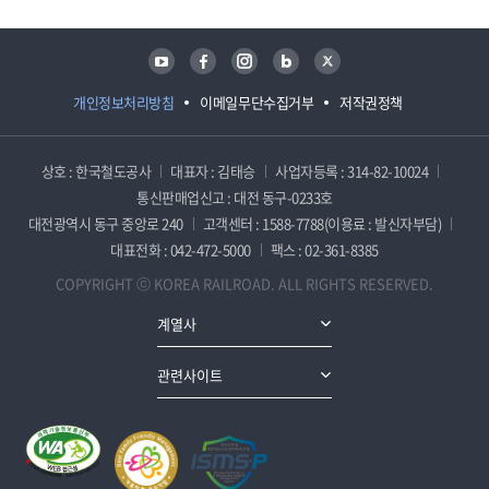
유튜브
페이스북
인스타그램
블로그
트위터
개인정보처리방침
이메일무단수집거부
저작권정책
상호 : 한국철도공사
대표자 : 김태승
사업자등록 : 314-82-10024
통신판매업신고 : 대전 동구-0233호
대전광역시 동구 중앙로 240
고객센터 : 1588-7788(이용료 : 발신자부담)
대표전화 : 042-472-5000
팩스 : 02-361-8385
COPYRIGHT ⓒ KOREA RAILROAD. ALL RIGHTS RESERVED.
계열사
관련사이트