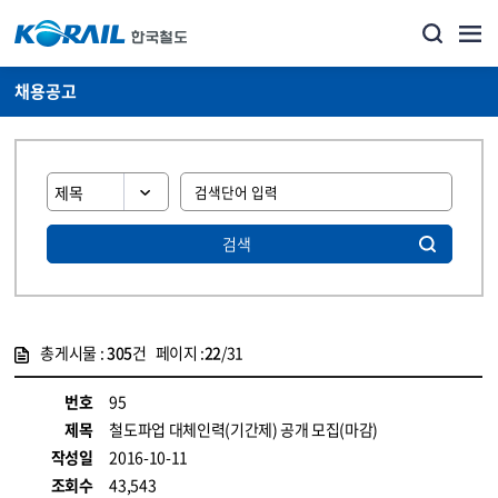
채용공고
검색
총게시물 :
305
건 페이지 :
22
/31
게시물 목록
코레일소개_경영공시_채용공고 목록 - 정보 제공
번호
95
제목
철도파업 대체인력(기간제) 공개 모집(마감)
작성일
2016-10-11
조회수
43,543