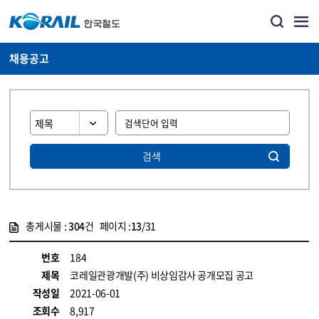
채용공고
검색
총게시물 :
304
건 페이지 :
13
/31
게시물 목록
코레일소개_경영공시_채용공고 목록 - 정보 제공
번호
184
제목
코레일관광개발(주) 비상임감사 공개모집 공고
작성일
2021-06-01
조회수
8,917