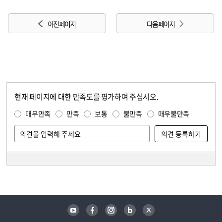
이전 페이지
다음 페이지
현재 페이지에 대한 만족도를 평가하여 주십시오.
콘텐츠 만족도 조사
만족도 조사
매우만족
만족
보통
불만족
매우불만족
담당자 정보
담당자 정보
유튜브
페이스북
인스타그램
블로그
트위터